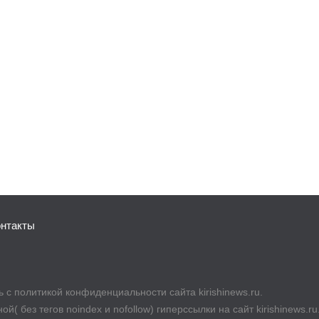
онтакты
с политикой конфиденциальности сайта kirishinews.ru.
й( без тегов noindex и nofollow) гиперссылки на сайт kirishinews.r