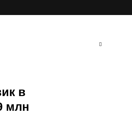
ик в
9 млн