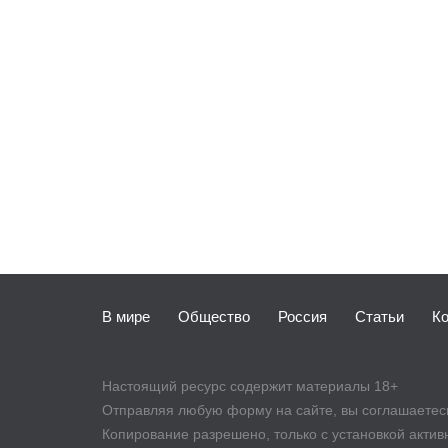
В мире
Общество
Россия
Статьи
К
Настоящий ресурс содержит материалы 18+
Отправляя любую форму на сайте, вы соглашаетесь 
Копирование разрешено, только с установкой активно