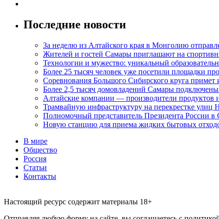
Последние новости
За неделю из Алтайского края в Монголию отправл
Жителей и гостей Самары приглашают на спортивн
Технологии и мужество: уникальный образовательн
Более 25 тысяч человек уже посетили площадки пр
Соревнования Большого Сибирского круга примет 
Более 2,5 тысяч домовладений Самары подключены
Алтайские компании — производители продуктов и
Трамвайную инфраструктуру на перекрестке улиц 
Полномочный представитель Президента России в
Новую станцию для приема жидких бытовых отходо
В мире
Общество
Россия
Статьи
Контакты
Настоящий ресурс содержит материалы 18+
Отправляя любую форму на сайте, вы соглашаетесь с политикой 