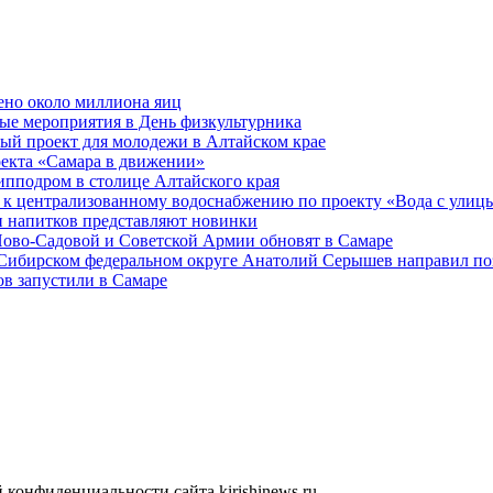
ено около миллиона яиц
ые мероприятия в День физкультурника
ый проект для молодежи в Алтайском крае
оекта «Самара в движении»
ипподром в столице Алтайского края
 к централизованному водоснабжению по проекту «Вода с улиц
 напитков представляют новинки
Ново-Садовой и Советской Армии обновят в Самаре
 Сибирском федеральном округе Анатолий Серышев направил п
в запустили в Самаре
конфиденциальности сайта kirishinews.ru.