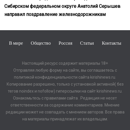
Сибирском федеральном округе Анатолий Серышев
направил поздравление железнодорожникам
В мире
Общество
Россия
Статьи
Контакты
Настоящий ресурс содержит материалы 18+
Отправляя любую форму на сайте, вы соглашаетесь с
политикой конфиденциальности сайта kirishinews.ru.
Копирование разрешено, только с установкой активной( без
тегов noindex и nofollow) гиперссылки на сайт kirishinews.ru.
Ознакомьтесь с правилами сайта . Редакция не несет
ответственности за содержание комментариев. Мнение
редакции может не совпадать с мнением авторов. Все права
на материалы принадлежат их владельцам.