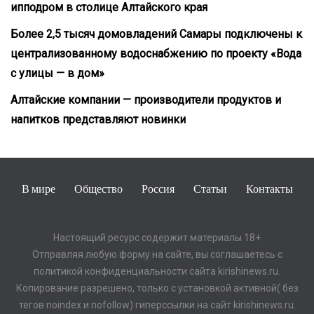
ипподром в столице Алтайского края
Более 2,5 тысяч домовладений Самары подключены к
централизованному водоснабжению по проекту «Вода
с улицы — в дом»
Алтайские компании — производители продуктов и
напитков представляют новинки
В мире
Общество
Россия
Статьи
Контакты
Настоящий ресурс содержит материалы 18+
Отправляя любую форму на сайте, вы соглашаетесь с
политикой конфиденциальности сайта kirishinews.ru.
Копирование разрешено, только с установкой активной( без
тегов noindex и nofollow) гиперссылки на сайт kirishinews.ru.