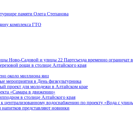
 турнире памяти Олега Степанова
щину комплекса ГТО
лицы Ново-Садовой и улицы 22 Партсъезда временно ограничат 
ерезовой рощи в столице Алтайского края
ено около миллиона яиц
ые мероприятия в День физкультурника
ый проект для молодежи в Алтайском крае
оекта «Самара в движении»
ипподром в столице Алтайского края
 к централизованному водоснабжению по проекту «Вода с улиц
 напитков представляют новинки