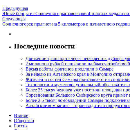
Предыдущая
Юные борцы из Солнечногорья завоевали 4 золотых медали на
Следующая
Солнечногорск прыгнет на 5 километров в пятилетнюю годов
Последние новости
Движение транспорта через перекресток дублера у
2 миллиона рублей направили на благоустройство б
Время работы фонтанов продлили в Самаре
За неделю из Алтайского края в Монголию отправл
Жителей и гостей Самары приглашают на спортивн
Технологии и мужество: уникальный образовательн
Более 25 тысяч человек уже посетили площадки пр
Соревнования Большого Сибирского круга примет 
Более 2,5 тысяч домовладений Самары подключены
Алтайские компании — производители продуктов и
В мире
Общество
Россия