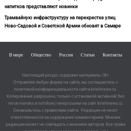
напитков представляют новинки
Трамвайную инфраструктуру на перекрестке улиц
Ново-Садовой и Советской Армии обновят в Самаре
В мире
Общество
Россия
Статьи
Контакты
Настоящий ресурс содержит материалы 18+
Отправляя любую форму на сайте, вы соглашаетесь с
политикой конфиденциальности сайта kirishinews.ru.
Копирование разрешено, только с установкой активной( без
тегов noindex и nofollow) гиперссылки на сайт kirishinews.ru.
Ознакомьтесь с правилами сайта . Редакция не несет
ответственности за содержание комментариев. Мнение
редакции может не совпадать с мнением авторов. Все права