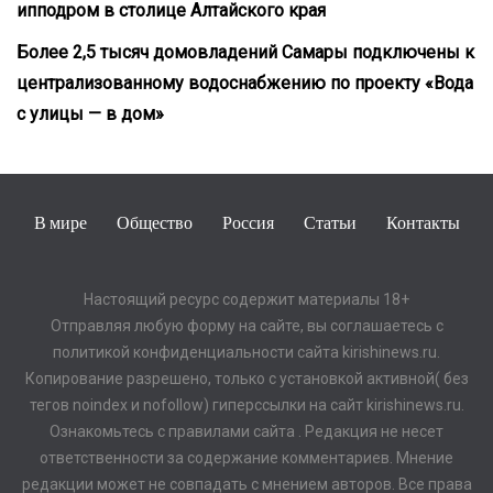
ипподром в столице Алтайского края
Более 2,5 тысяч домовладений Самары подключены к
централизованному водоснабжению по проекту «Вода
с улицы — в дом»
В мире
Общество
Россия
Статьи
Контакты
Настоящий ресурс содержит материалы 18+
Отправляя любую форму на сайте, вы соглашаетесь с
политикой конфиденциальности сайта kirishinews.ru.
Копирование разрешено, только с установкой активной( без
тегов noindex и nofollow) гиперссылки на сайт kirishinews.ru.
Ознакомьтесь с правилами сайта . Редакция не несет
ответственности за содержание комментариев. Мнение
редакции может не совпадать с мнением авторов. Все права